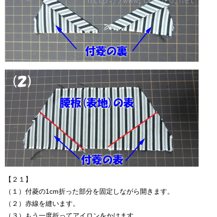
【２１】
（１）付菱の1cm折った部分を固定しながら開きます。
（２）赤線を縫います。
（３）もう一度折ってアイロンをかけます。