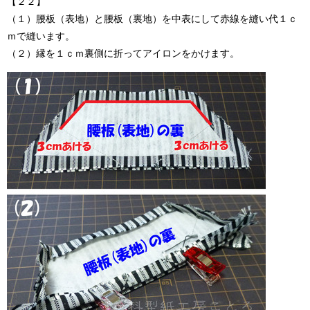
【２２】
（１）腰板（表地）と腰板（裏地）を中表にして赤線を縫い代１ｃ
ｍで縫います。
（２）縁を１ｃｍ裏側に折ってアイロンをかけます。