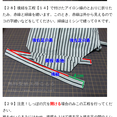
【２８】後紐を工程【１４】で付けたアイロン線のとおりに折りた
たみ、赤線と緑線を縫います。このとき、赤線は外から見えるので
コの字縫いなどをしてください。緑線はミシンで縫ってＯＫです。
【２９】注意！しっぽの穴を
開ける
場合のみこの工程を行ってくだ
さい。
袴をぬいぐるみにはかせ、後襞をよけて後左足と後右足の間のミシ