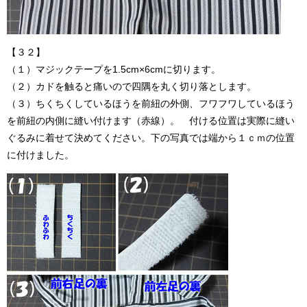
【３２】
（１）マジックテープを1.5cm×6cmに切ります。
（２）カドを触ると痛いので四隅を丸く切り落とします。
（３）ちくちくしているほうを前紐の外側、フワフワしているほう
を前紐の内側に縫い付けます（赤線）。 付ける位置は実際に縫い
ぐるみに着せて決めてください。下の写真では端から１ｃｍの位置
に付けました。