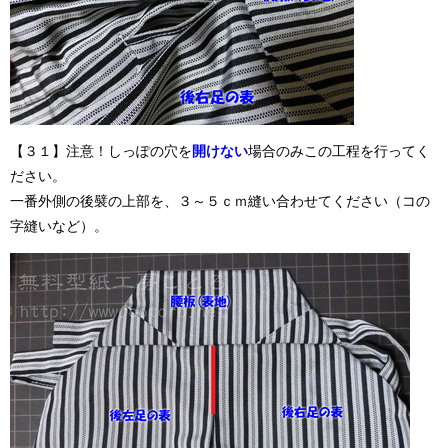
【３１】注意！しっぽの穴を
開けない
場合のみこの工程を行ってく
ださい。
一番外側の後襞の上部を、３～５ｃｍ縫い合わせてください（コの
字縫いなど）。