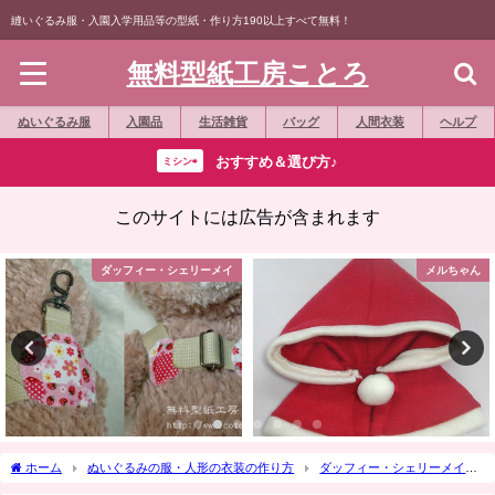
縫いぐるみ服・入園入学用品等の型紙・作り方190以上すべて無料！
無料型紙工房ことろ
ぬいぐるみ服
入園品
生活雑貨
バッグ
人間衣装
ヘルプ
おすすめ＆選び方♪
ミシン⇨
このサイトには広告が含まれます
ダッフィー・シェリーメイ
メルちゃん
ホーム
ぬいぐるみの服・人形の衣装の作り方
ダッフィー・シェリーメイ
作り方☆「袴（はかま）」Sサイズダッフィー等の縫いぐるみに Part 3