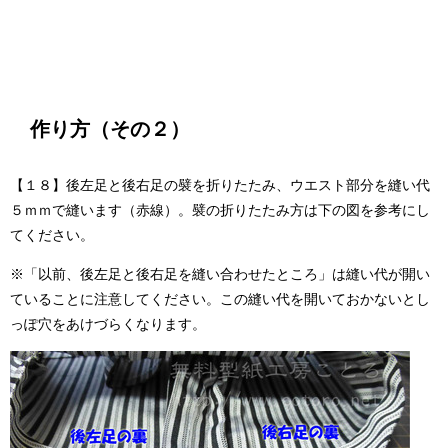
作り方（その２）
【１８】後左足と後右足の襞を折りたたみ、ウエスト部分を縫い代
５ｍｍで縫います（赤線）。襞の折りたたみ方は下の図を参考にし
てください。
※「以前、後左足と後右足を縫い合わせたところ」は縫い代が開い
ていることに注意してください。この縫い代を開いておかないとし
っぽ穴をあけづらくなります。