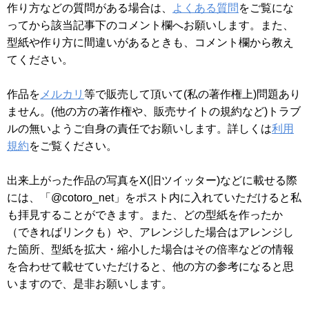
作り方などの質問がある場合は、
よくある質問
をご覧にな
ってから該当記事下のコメント欄へお願いします。また、
型紙や作り方に間違いがあるときも、コメント欄から教え
てください。
作品を
メルカリ
等で販売して頂いて(私の著作権上)問題あり
ません。(他の方の著作権や、販売サイトの規約など)トラブ
ルの無いようご自身の責任でお願いします。詳しくは
利用
規約
をご覧ください。
出来上がった作品の写真をX(旧ツイッター)などに載せる際
には、「@cotoro_net」をポスト内に入れていただけると私
も拝見することができます。また、どの型紙を作ったか
（できればリンクも）や、アレンジした場合はアレンジし
た箇所、型紙を拡大・縮小した場合はその倍率などの情報
を合わせて載せていただけると、他の方の参考になると思
いますので、是非お願いします。