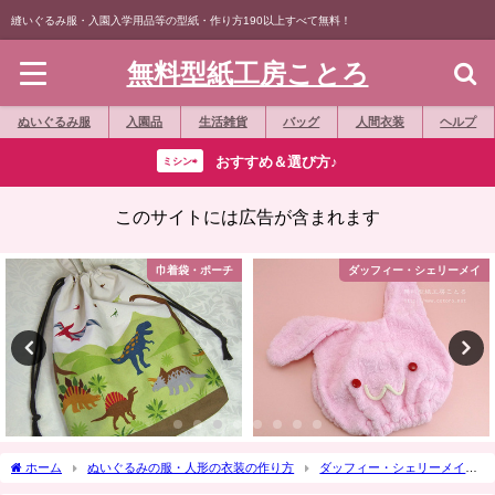
縫いぐるみ服・入園入学用品等の型紙・作り方190以上すべて無料！
無料型紙工房ことろ
ぬいぐるみ服
入園品
生活雑貨
バッグ
人間衣装
ヘルプ
おすすめ＆選び方♪
ミシン⇨
このサイトには広告が含まれます
巾着袋・ポーチ
ダッフィー・シェリーメイ
ホーム
ぬいぐるみの服・人形の衣装の作り方
ダッフィー・シェリーメイ
作り方☆「フワフワちょうちょリボン」ダッフィー等の縫いぐるみや、髪飾りに