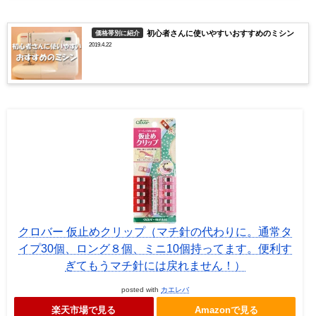
初心者さんに使いやすいおすすめのミシン
価格帯別に紹介
2019.4.22
クロバー 仮止めクリップ（マチ針の代わりに。通常タ
イプ30個、ロング８個、ミニ10個持ってます。便利す
ぎてもうマチ針には戻れません！）
posted with
カエレバ
楽天市場で見る
Amazonで見る