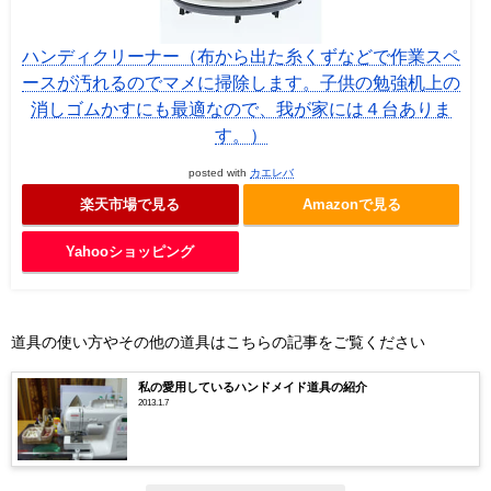
ハンディクリーナー（布から出た糸くずなどで作業スペ
ースが汚れるのでマメに掃除します。子供の勉強机上の
消しゴムかすにも最適なので、我が家には４台ありま
す。）
posted with
カエレバ
楽天市場で見る
Amazonで見る
Yahooショッピング
道具の使い方やその他の道具はこちらの記事をご覧ください
私の愛用しているハンドメイド道具の紹介
2013.1.7