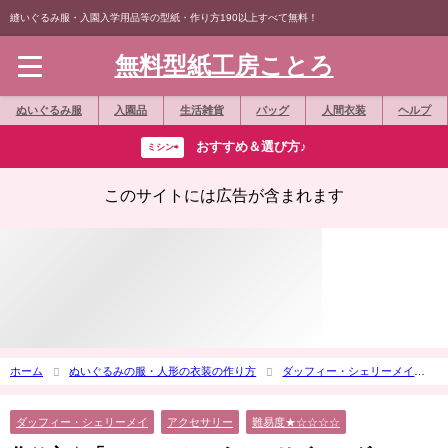
縫いぐるみ服・入園入学用品等の型紙・作り方190以上すべて無料！
無料型紙工房ことろ
ぬいぐるみ服
入園品
生活雑貨
バッグ
人間衣装
ヘルプ
おすすめ＆選び方♪
ミシン⇨
このサイトには広告が含まれます
ホーム
ぬいぐるみの服・人形の衣装の作り方
ダッフィー・シェリーメイ
作り方☆「フワフワちょうちょリボン」ダッフィー等の縫いぐるみや、髪飾りに
ダッフィー・シェリーメイ
アクセサリー
難易度★☆☆☆☆