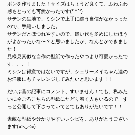
ボンを作りました！サイズはちょうど良くて、ふわふわ
感もとっても可愛かったです(*´꒳`*)
サテンの生地で、ミシンで上手に縫う自信がなかっった
ので、手縫いしました。
サテンだとほつれやすいので、縫い代を多めにしたほう
がよかったかな〜？と思いましたが、なんとかできまし
た！
見様見真似な自作の型紙で作ったやつより可愛かったで
す、、、！
ミシンは得意ではないですが、シェリーメイちゃん達の
お洋服にもチャレンジしてみたいと思います！！
だいぶ昔の記事にコメント、すいません！でも、私みた
いに今ごろこちらの型紙にたどり着く人もいるので、ず
っと公開して下さっていてとてもありがたいです！！
素敵な型紙や分かりやすいレシピを、ありがとうござい
ます(๑>◡<๑)