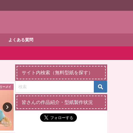
よくある質問
サイト内検索（無料型紙を探す）
・トートバッグ
手さげ・トートバッグ
ダッフィー
皆さんの作品紹介・型紙製作状況