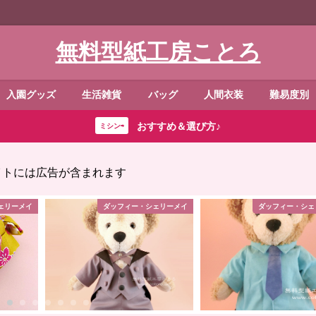
無料型紙工房ことろ
入園グッズ
生活雑貨
バッグ
人間衣装
難易度別
おすすめ＆選び方♪
ミシン⇨
イトには広告が含まれます
ー・シェリーメイ
ダッフィー・シェリーメイ
手さげ