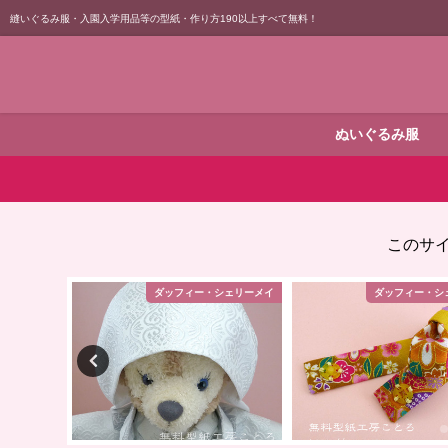
縫いぐるみ服・入園入学用品等の型紙・作り方190以上すべて無料！
ぬいぐるみ服
このサ
ィー・シェリーメイ
ダッフィー・シェリーメイ
ダッフィ