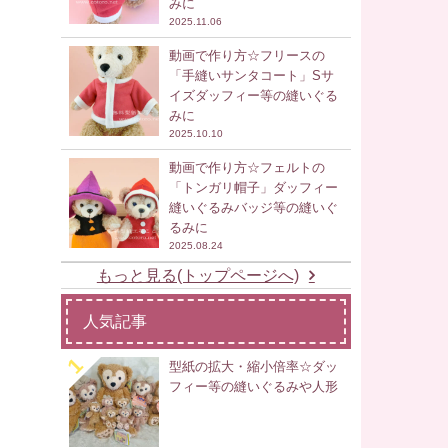
みに
2025.11.06
動画で作り方☆フリースの
「手縫いサンタコート」Sサ
イズダッフィー等の縫いぐる
みに
2025.10.10
動画で作り方☆フェルトの
「トンガリ帽子」ダッフィー
縫いぐるみバッジ等の縫いぐ
るみに
2025.08.24
もっと見る(トップページへ)
人気記事
型紙の拡大・縮小倍率☆ダッ
フィー等の縫いぐるみや人形