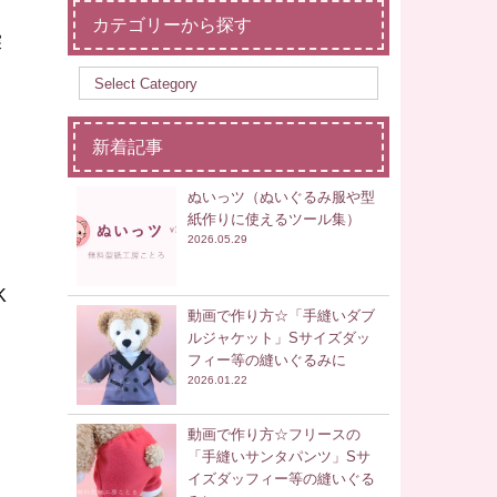
カテゴリーから探す
探
新着記事
ぬいっツ（ぬいぐるみ服や型
紙作りに使えるツール集）
2026.05.29
K
動画で作り方☆「手縫いダブ
ルジャケット」Sサイズダッ
フィー等の縫いぐるみに
2026.01.22
動画で作り方☆フリースの
「手縫いサンタパンツ」Sサ
イズダッフィー等の縫いぐる