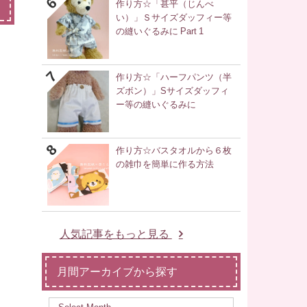
作り方☆「甚平（じんべ
い）」Ｓサイズダッフィー等
の縫いぐるみに Part 1
作り方☆「ハーフパンツ（半
ズボン）」Sサイズダッフィ
ー等の縫いぐるみに
作り方☆バスタオルから６枚
の雑巾を簡単に作る方法
人気記事をもっと見る
月間アーカイブから探す