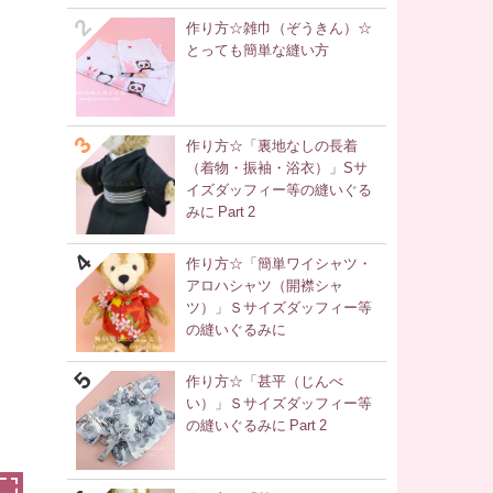
作り方☆雑巾（ぞうきん）☆
とっても簡単な縫い方
作り方☆「裏地なしの長着
（着物・振袖・浴衣）」Sサ
イズダッフィー等の縫いぐる
みに Part 2
作り方☆「簡単ワイシャツ・
アロハシャツ（開襟シャ
ツ）」Ｓサイズダッフィー等
の縫いぐるみに
作り方☆「甚平（じんべ
い）」Ｓサイズダッフィー等
の縫いぐるみに Part 2