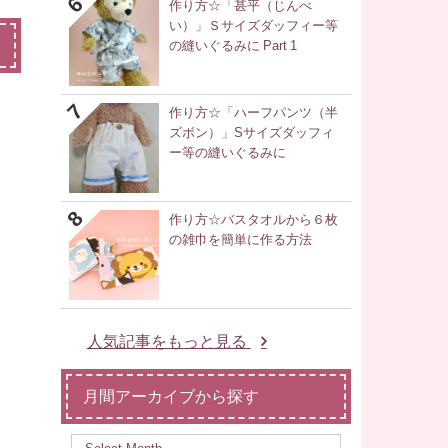
作り方☆「甚平（じんべ
い）」Ｓサイズダッフィー等
の縫いぐるみに Part 1
作り方☆「ハーフパンツ（半
ズボン）」Sサイズダッフィ
ー等の縫いぐるみに
作り方☆バスタオルから６枚
の雑巾を簡単に作る方法
人気記事をもっと見る
月間アーカイブから探す