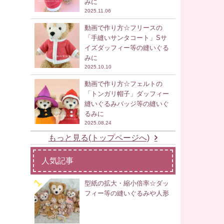
みに
2025.11.06
動画で作り方☆フリースの
「手縫いサンタコート」Sサ
イズダッフィー等の縫いぐる
みに
2025.10.10
動画で作り方☆フェルトの
「トンガリ帽子」ダッフィー
縫いぐるみバッジ等の縫いぐ
るみに
2025.08.24
もっと見る(トップページへ)
人気記事
型紙の拡大・縮小倍率☆ダッ
フィー等の縫いぐるみや人形