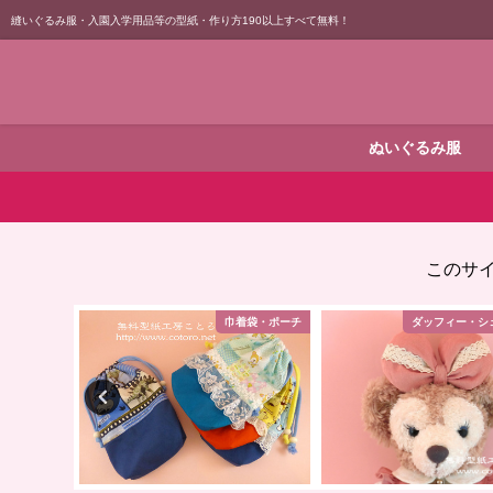
縫いぐるみ服・入園入学用品等の型紙・作り方190以上すべて無料！
ぬいぐるみ服
このサ
装・防寒小物
巾着袋・ポーチ
ダッフィー・シ