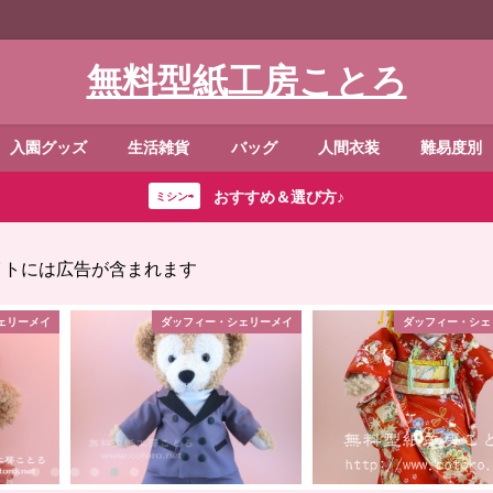
無料型紙工房ことろ
入園グッズ
生活雑貨
バッグ
人間衣装
難易度別
おすすめ＆選び方♪
ミシン⇨
イトには広告が含まれます
ェリーメイ
ダッフィー・シェリーメイ
ダッフィー・シェ