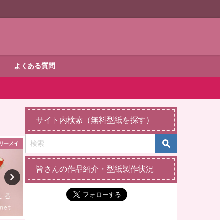
よくある質問
サイト内検索（無料型紙を探す）
リーメイ
縫いぐるみバッジ
ダッフィー・シェ
皆さんの作品紹介・型紙製作状況