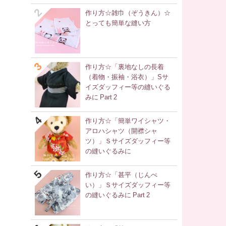
作り方☆雑巾（ぞうきん）☆
とっても簡単な縫い方
作り方☆「裏地なしの長着
（着物・振袖・浴衣）」Sサ
イズダッフィー等の縫いぐる
みに Part 2
作り方☆「簡単ワイシャツ・
アロハシャツ（開襟シャ
ツ）」Ｓサイズダッフィー等
の縫いぐるみに
作り方☆「甚平（じんべ
い）」Ｓサイズダッフィー等
の縫いぐるみに Part 2