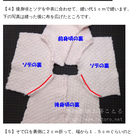
【４】後身頃とソデを中表に合わせて、縫い代１ｃｍで縫います。
下の写真は縫った後に布を広げたところです。
【５】そで口を裏側に２ｃｍ折って、端から１．５ｃｍぐらいのと