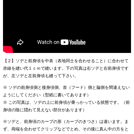
【２】ソデと前身頃を中表（表地同士を合わせること）に合わせて
赤線を縫い代１ｃｍで縫います。下の写真は右ソデと右前身頃です
が、左ソデと左前身頃も縫って下さい。
※ ソデの前身頃側と後身頃側、首（フード）側と脇側を間違えない
ようにしてください（型紙に書いてあります）
※ この写真は、ソデの上に前身頃が乗っかっている状態です。（前
身頃の陰に隠れて見えない部分があります）
※ソデと、前身頃のカーブの形（カーブのきつさ）は違います。ま
ず、両端を合わせてクリップなどでとめ、その後に真ん中の方をと