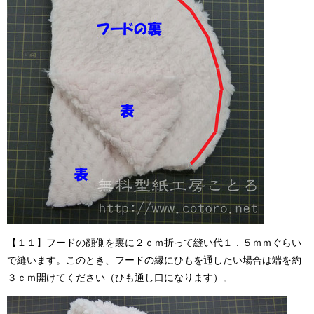
【１１】フードの顔側を裏に２ｃｍ折って縫い代１．５ｍｍぐらい
で縫います。このとき、フードの縁にひもを通したい場合は端を約
３ｃｍ開けてください（ひも通し口になります）。