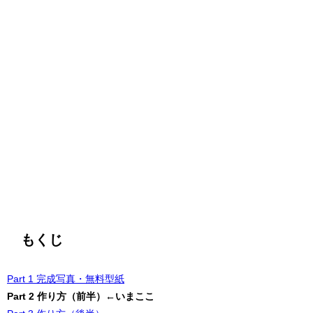
もくじ
Part 1 完成写真・無料型紙
Part 2 作り方（前半）←いまここ