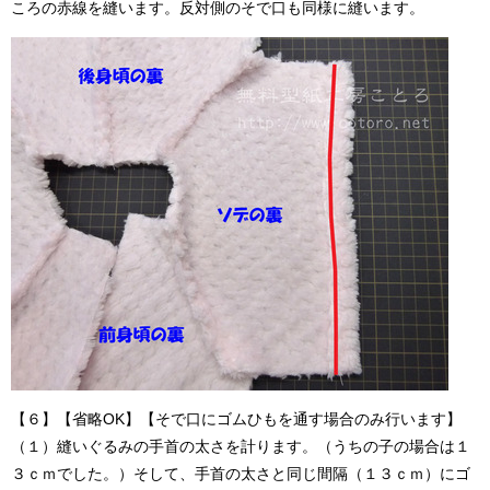
ころの赤線を縫います。反対側のそで口も同様に縫います。
【６】【省略OK】【そで口にゴムひもを通す場合のみ行います】
（１）縫いぐるみの手首の太さを計ります。（うちの子の場合は１
３ｃｍでした。）そして、手首の太さと同じ間隔（１３ｃｍ）にゴ