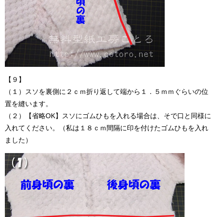
【９】
（１）スソを裏側に２ｃｍ折り返して端から１．５ｍｍぐらいの位
置を縫います。
（２）【省略OK】スソにゴムひもを入れる場合は、そで口と同様に
入れてください。（私は１８ｃｍ間隔に印を付けたゴムひもを入れ
ました）