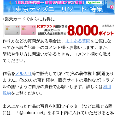
↓楽天カードでさらにお得に
作り方などの質問がある場合は、
よくある質問
をご覧にな
ってから該当記事下のコメント欄へお願いします。また、
型紙や作り方に間違いがあるときも、コメント欄から教え
てください。
作品を
メルカリ
等で販売して頂いて(私の著作権上)問題あり
ません。(他の方の著作権や、販売サイトの規約など)トラブ
ルの無いようご自身の責任でお願いします。詳しくは
利用
規約
をご覧ください。
出来上がった作品の写真をX(旧ツイッター)などに載せる際
には、「@cotoro_net」をポスト内に入れていただけると私