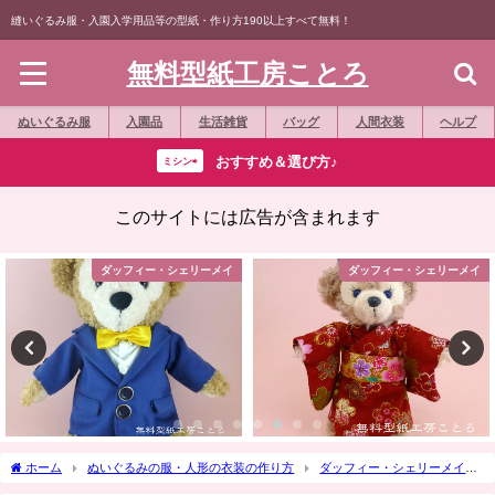
縫いぐるみ服・入園入学用品等の型紙・作り方190以上すべて無料！
無料型紙工房ことろ
ぬいぐるみ服
入園品
生活雑貨
バッグ
人間衣装
ヘルプ
おすすめ＆選び方♪
ミシン⇨
このサイトには広告が含まれます
ダッフィー・シェリーメイ
ダッフィー・シェリーメイ
ホーム
ぬいぐるみの服・人形の衣装の作り方
ダッフィー・シェリーメイ
作り方☆「ウサギの着ぐるみ」Sサイズダッフィーなどの縫いぐるみに Part 2