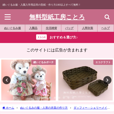
縫いぐるみ服・入園入学用品等の型紙・作り方190以上すべて無料！
無料型紙工房ことろ
ぬいぐるみ服
入園品
生活雑貨
バッグ
人間衣装
ヘルプ
おすすめ＆選び方♪
ミシン⇨
このサイトには広告が含まれます
縫いぐるみポーチ
エコクラフト
ホーム
ぬいぐるみの服・人形の衣装の作り方
ダッフィー・シェリーメイ
作り方☆「筥迫（はこせこ）」人形や縫いぐるみのミニチュア和服小物