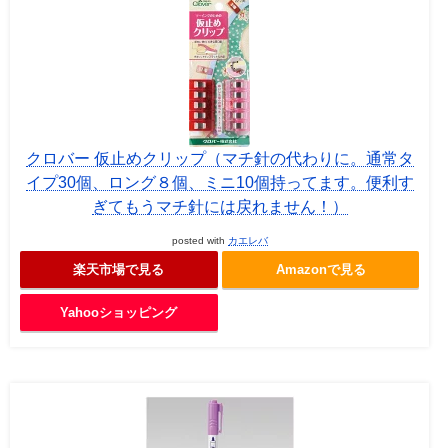
クロバー 仮止めクリップ（マチ針の代わりに。通常タ
イプ30個、ロング８個、ミニ10個持ってます。便利す
ぎてもうマチ針には戻れません！）
posted with
カエレバ
楽天市場で見る
Amazonで見る
Yahooショッピング