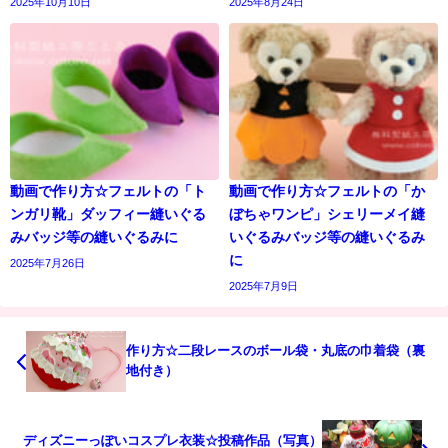
2025年10月10日
2025年8月24日
動画で作り方☆フェルトの「ト
動画で作り方☆フェルトの「か
ンガリ靴」ダッフィー縫いぐる
ぼちゃワンピ」シェリーメイ縫
みバッジ等の縫いぐるみに
いぐるみバッジ等の縫いぐるみ
に
2025年7月26日
2025年7月9日
作り方☆二段レースのボール袋・丸底の巾着袋（裏
地付き）
ディズニーっぽいコスプレ衣装☆投稿作品（写真）