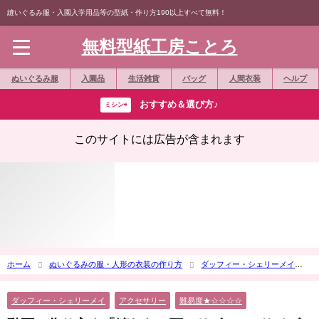
縫いぐるみ服・入園入学用品等の型紙・作り方190以上すべて無料！
無料型紙工房ことろ
ぬいぐるみ服
入園品
生活雑貨
バッグ
人間衣装
ヘルプ
おすすめ＆選び方♪
ミシン⇨
このサイトには広告が含まれます
ホーム
ぬいぐるみの服・人形の衣装の作り方
ダッフィー・シェリーメイ
動画で作り方☆「縫わない頭のリボン」Sサイズシェリーメイ等の縫いぐるみに
ダッフィー・シェリーメイ
アクセサリー
難易度★☆☆☆☆