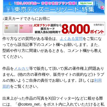
↓楽天カードでさらにお得に
作り方などの質問がある場合は、
よくある質問
をご覧にな
ってから該当記事下のコメント欄へお願いします。また、
型紙や作り方に間違いがあるときも、コメント欄から教え
てください。
作品を
メルカリ
等で販売して頂いて(私の著作権上)問題あり
ません。(他の方の著作権や、販売サイトの規約など)トラブ
ルの無いようご自身の責任でお願いします。詳しくは
利用
規約
をご覧ください。
出来上がった作品の写真をX(旧ツイッター)などに載せる際
には、「@cotoro_net」をポスト内に入れていただけると私