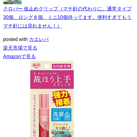
クロバー 仮止めクリップ（マチ針の代わりに。通常タイプ
30個、ロング８個、ミニ10個持ってます。便利すぎてもう
マチ針には戻れません！）
posted with
カエレバ
楽天市場で見る
Amazonで見る