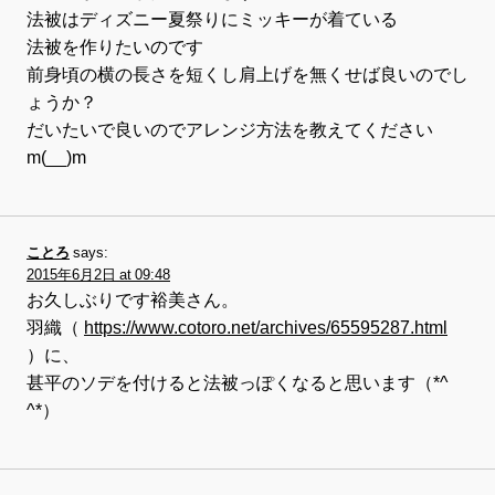
法被はディズニー夏祭りにミッキーが着ている
法被を作りたいのです
前身頃の横の長さを短くし肩上げを無くせば良いのでし
ょうか？
だいたいで良いのでアレンジ方法を教えてください
m(__)m
ことろ
says:
2015年6月2日 at 09:48
お久しぶりです裕美さん。
羽織（
https://www.cotoro.net/archives/65595287.html
）に、
甚平のソデを付けると法被っぽくなると思います（*^
^*）