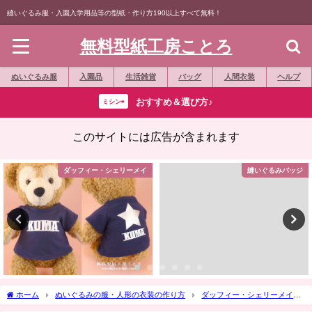
縫いぐるみ服・入園入学用品等の型紙・作り方190以上すべて無料！
無料型紙工房ことろ
ぬいぐるみ服
入園品
生活雑貨
バッグ
人間衣装
ヘルプ
おすすめ＆選び方♪
ミシン⇨
このサイトには広告が含まれます
ダッフィー・シェリーメイ
縫いぐるみバッジ
ホーム
ぬいぐるみの服・人形の衣装の作り方
ダッフィー・シェリーメイ
作り方☆「甚平（じんべい）」Ｓサイズダッフィー等の縫いぐるみに Part 1