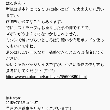
はるさんへ
型紙は基本的には２５％に縮小コピーで大丈夫だと思い
ますが、
微調整が必要なこともあります。
特に、ストラップはお座りした形の脚ですので、
ズボンがうまくはけないかもしれません。
ミシンで縫いづらいところは手縫いや布用ボンドを使っ
てもいいですね。
肩のはしごレースなど、省略できるところは省略してく
ださい。
ぬいぐるみバッジサイズですが、小さい着物の作り方も
参考にしてください（*^ ^*）
https://www.cotoro.net/archives/65600860.html
はる
says:
2015年7月3日 at 14:37
早速のお返事ありがとうございます！