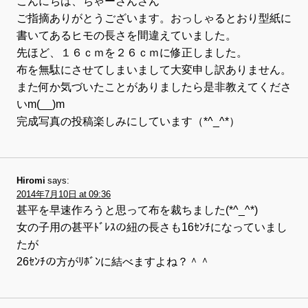
こんにちは、ちゃーさんさん
ご指摘ありがとうございます。おっしゃるとおり型紙に
書いてあるヒモの長さを間違えていました。
先ほど、１６ｃｍを２６ｃｍに修正しました。
布を無駄にさせてしまいまして大変申し訳ありません。
また何か気づいたことがありましたら是非教えてくださ
いm(__)m
完成写真の投稿楽しみにしています（*^_^*）
Hiromi
says:
2014年7月10日 at 09:36
甚平を早速作ろうと思って布を裁ちました(*^_^*)
女の子用の甚平ﾄﾞﾚｽの紐の長さも16ｾﾝﾁになっていまし
たが
26ｾﾝﾁの方がﾘﾎﾞﾝに結べますよね？＾＾