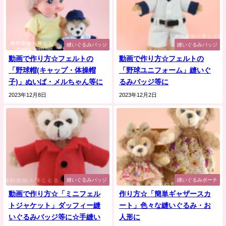
縫いぐるみバッジ
縫いぐるみバッジ
動画で作り方☆フェルトの
動画で作り方☆フェルトの
「野球帽(キャップ・体操帽
「野球ユニフォーム」縫いぐ
子)」ぬいば・メルちゃん等に
るみバッジ等に
2023年12月8日
2023年12月2日
縫いぐるみバッジ
縫いぐるみポーチ
動画で作り方☆「ミニフェル
作り方☆「簡単ギャザースカ
トジャケット」ダッフィー縫
ート」色々な縫いぐるみ・お
いぐるみバッジ等に☆手縫い
人形に