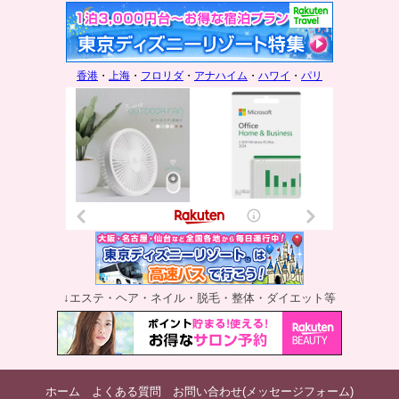
香港
・
上海
・
フロリダ
・
アナハイム
・
ハワイ
・
パリ
↓エステ・ヘア・ネイル・脱毛・整体・ダイエット等
ホーム
よくある質問
お問い合わせ(メッセージフォーム)