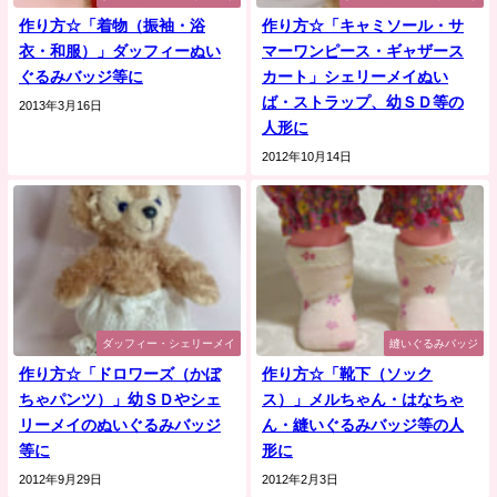
作り方☆「着物（振袖・浴
作り方☆「キャミソール・サ
衣・和服）」ダッフィーぬい
マーワンピース・ギャザース
ぐるみバッジ等に
カート」シェリーメイぬい
ば・ストラップ、幼ＳＤ等の
2013年3月16日
人形に
2012年10月14日
ダッフィー・シェリーメイ
縫いぐるみバッジ
作り方☆「ドロワーズ（かぼ
作り方☆「靴下（ソック
ちゃパンツ）」幼ＳＤやシェ
ス）」メルちゃん・はなちゃ
リーメイのぬいぐるみバッジ
ん・縫いぐるみバッジ等の人
等に
形に
2012年9月29日
2012年2月3日