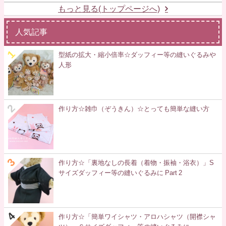
もっと見る(トップページへ)
人気記事
型紙の拡大・縮小倍率☆ダッフィー等の縫いぐるみや
人形
作り方☆雑巾（ぞうきん）☆とっても簡単な縫い方
作り方☆「裏地なしの長着（着物・振袖・浴衣）」S
サイズダッフィー等の縫いぐるみに Part 2
作り方☆「簡単ワイシャツ・アロハシャツ（開襟シャ