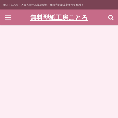
縫いぐるみ服・入園入学用品等の型紙・作り方190以上すべて無料！
無料型紙工房ことろ