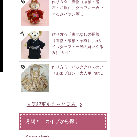
作り方☆「着物（振袖・浴
衣・和服）」ダッフィーぬい
ぐるみバッジ等に
作り方☆「裏地なしの長着
（着物・振袖・浴衣）」Sサ
イズダッフィー等の縫いぐる
みに Part 1
作り方☆「バッククロスのフ
リルエプロン」大人用 Part 1
人気記事をもっと見る
月間アーカイブから探す