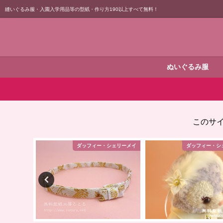
縫いぐるみ服・入園入学用品等の型紙・作り方190以上すべて無料！
ぬいぐるみ服
このサ
シェリーメイ
ダッフィー・シェリーメイ
ダッフィー・シ