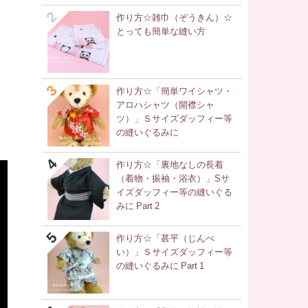
作り方☆雑巾（ぞうきん）☆
とっても簡単な縫い方
作り方☆「簡単ワイシャツ・
アロハシャツ（開襟シャ
ツ）」Ｓサイズダッフィー等
の縫いぐるみに
作り方☆「裏地なしの長着
（着物・振袖・浴衣）」Sサ
イズダッフィー等の縫いぐる
みに Part 2
作り方☆「甚平（じんべ
い）」Ｓサイズダッフィー等
の縫いぐるみに Part 1