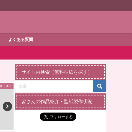
よくある質問
サイト内検索（無料型紙を探す）
リーメイ
メルちゃん
縫いぐる
皆さんの作品紹介・型紙製作状況