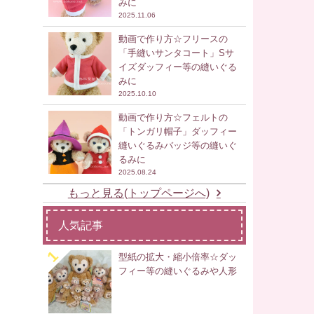
みに
2025.11.06
動画で作り方☆フリースの
「手縫いサンタコート」Sサ
イズダッフィー等の縫いぐる
みに
2025.10.10
動画で作り方☆フェルトの
「トンガリ帽子」ダッフィー
縫いぐるみバッジ等の縫いぐ
るみに
2025.08.24
もっと見る(トップページへ)
人気記事
型紙の拡大・縮小倍率☆ダッ
フィー等の縫いぐるみや人形