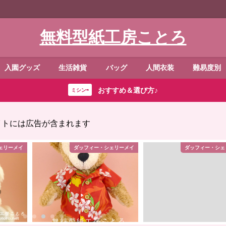
無料型紙工房ことろ
入園グッズ
生活雑貨
バッグ
人間衣装
難易度別
おすすめ＆選び方♪
ミシン⇨
イトには広告が含まれます
ェリーメイ
ダッフィー・シェリーメイ
ダッフィー・シェ