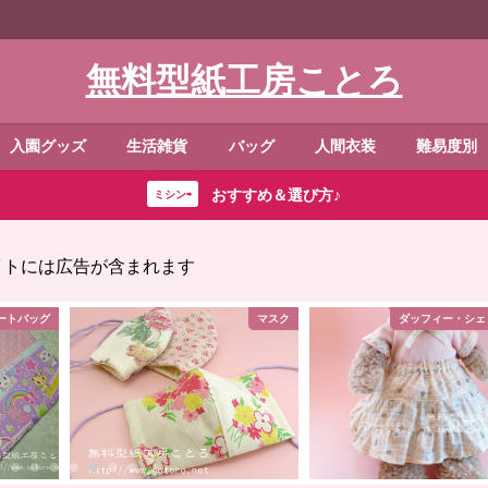
無料型紙工房ことろ
入園グッズ
生活雑貨
バッグ
人間衣装
難易度別
おすすめ＆選び方♪
ミシン⇨
イトには広告が含まれます
ートバッグ
マスク
ダッフィー・シェ