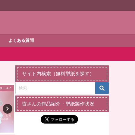
よくある質問
サイト内検索（無料型紙を探す）
リーメイ
ダッフィー・シェリーメイ
縫いぐる
皆さんの作品紹介・型紙製作状況