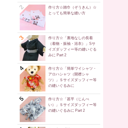
作り方☆雑巾（ぞうきん）☆
とっても簡単な縫い方
作り方☆「裏地なしの長着
（着物・振袖・浴衣）」Sサ
イズダッフィー等の縫いぐる
みに Part 2
作り方☆「簡単ワイシャツ・
アロハシャツ（開襟シャ
ツ）」Ｓサイズダッフィー等
の縫いぐるみに
作り方☆「甚平（じんべ
い）」Ｓサイズダッフィー等
の縫いぐるみに Part 2