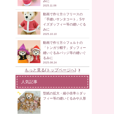
みに
2025.11.06
動画で作り方☆フリースの
「手縫いサンタコート」Sサ
イズダッフィー等の縫いぐる
みに
2025.10.10
動画で作り方☆フェルトの
「トンガリ帽子」ダッフィー
縫いぐるみバッジ等の縫いぐ
るみに
2025.08.24
もっと見る(トップページへ)
人気記事
型紙の拡大・縮小倍率☆ダッ
フィー等の縫いぐるみや人形