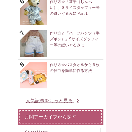
作り方☆「甚平（じんべ
い）」Ｓサイズダッフィー等
の縫いぐるみに Part 1
作り方☆「ハーフパンツ（半
ズボン）」Sサイズダッフィ
ー等の縫いぐるみに
作り方☆バスタオルから６枚
の雑巾を簡単に作る方法
人気記事をもっと見る
月間アーカイブから探す