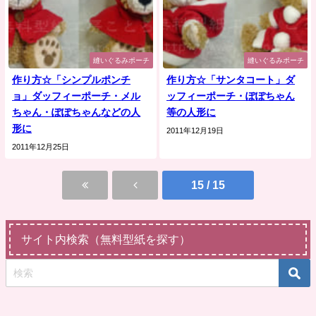
縫いぐるみポーチ
縫いぐるみポーチ
作り方☆「シンプルポンチ
作り方☆「サンタコート」ダ
ョ」ダッフィーポーチ・メル
ッフィーポーチ・ぽぽちゃん
ちゃん・ぽぽちゃんなどの人
等の人形に
形に
2011年12月19日
2011年12月25日
15 / 15
サイト内検索（無料型紙を探す）