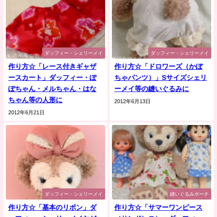
ダッフィー・シェリーメイ
ダッフィー・シェリーメイ
作り方☆「レース付きギャザ
作り方☆「ドロワーズ（かぼ
ースカート」ダッフィー・ぽ
ちゃパンツ）」Sサイズシェリ
ぽちゃん・メルちゃん・はな
ーメイ等の縫いぐるみに
ちゃん等の人形に
2012年6月13日
2012年6月21日
ダッフィー・シェリーメイ
縫いぐるみポーチ
作り方☆「基本のリボン」ダ
作り方☆「サマーワンピース