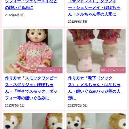
ッフィー・シェリーメイなど
（サンドレス）」ダッフィ
の縫いぐるみに
ー・シェリーメイ・ぽぽちゃ
ん・メルちゃん等の人形に
2012年6月9日
2012年6月5日
縫いぐるみポーチ
縫いぐるみバッジ
作り方☆「スモックワンピー
作り方☆「靴下（ソック
ス・ネグリジェ」ぽぽちゃ
ス）」メルちゃん・はなちゃ
ん・「半そでスモック」ダッ
ん・縫いぐるみバッジ等の人
フィー等の縫いぐるみに
形に
2012年5月1日
2012年2月3日