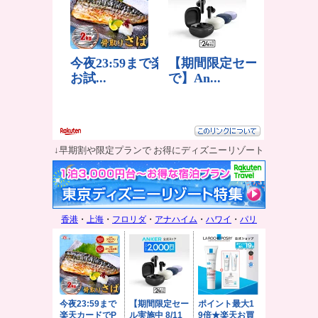
↓早期割や限定プランで お得にディズニーリゾート
香港
・
上海
・
フロリダ
・
アナハイム
・
ハワイ
・
パリ