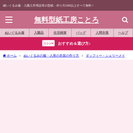
縫いぐるみ服・入園入学用品等の型紙・作り方190以上すべて無料！
無料型紙工房ことろ
ぬいぐるみ服
入園品
生活雑貨
バッグ
人間衣装
ヘルプ
おすすめ＆選び方♪
ミシン⇨
ホーム
ぬいぐるみの服・人形の衣装の作り方
ダッフィー・シェリーメイ