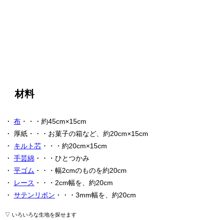
材料
・
布
・・・約45cm×15cm
・ 厚紙・・・お菓子の箱など、約20cm×15cm
・
キルト芯
・・・約20cm×15cm
・
手芸綿
・・・ひとつかみ
・
平ゴム
・・・幅2cmのものを約20cm
・
レース
・・・2cm幅を、約20cm
・
サテンリボン
・・・3mm幅を、約20cm
▽ いろいろな生地を探せます