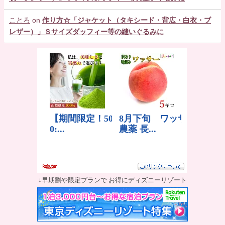
ことろ
on
作り方☆「ジャケット（タキシード・背広・白衣・ブ
レザー）」Ｓサイズダッフィー等の縫いぐるみに
↓早期割や限定プランで お得にディズニーリゾート