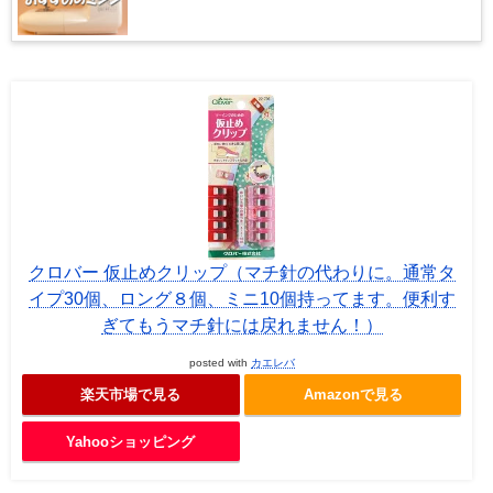
クロバー 仮止めクリップ（マチ針の代わりに。通常タ
イプ30個、ロング８個、ミニ10個持ってます。便利す
ぎてもうマチ針には戻れません！）
posted with
カエレバ
楽天市場で見る
Amazonで見る
Yahooショッピング