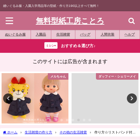
縫いぐるみ服・入園入学用品等の型紙・作り方190以上すべて無料！
無料型紙工房ことろ
ぬいぐるみ服
入園品
生活雑貨
バッグ
人間衣装
ヘルプ
おすすめ＆選び方♪
ミシン⇨
このサイトには広告が含まれます
メルちゃん
ダッフィー・シェリーメイ
ホーム
生活雑貨の作り方
その他の生活雑貨
作り方☆リストバンド付き
針山（ピンクッション）