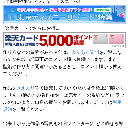
↓早期割や限定プランでディズニーへ♪
↓楽天カードでさらにお得に
作り方などの質問がある場合は、
よくある質問
をご覧にな
ってから該当記事下のコメント欄へお願いします。また、
型紙や作り方に間違いがあるときも、コメント欄から教え
てください。
作品を
メルカリ
等で販売して頂いて(私の著作権上)問題あり
ません。(他の方の著作権や、販売サイトの規約など)トラブ
ルの無いようご自身の責任でお願いします。詳しくは
利用
規約
をご覧ください。
出来上がった作品の写真をX(旧ツイッター)などに載せる際