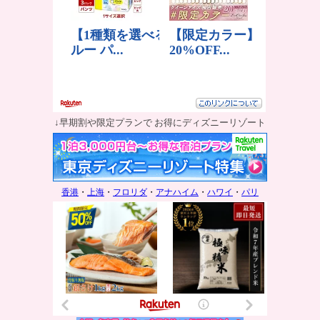
↓早期割や限定プランで お得にディズニーリゾート
香港
・
上海
・
フロリダ
・
アナハイム
・
ハワイ
・
パリ