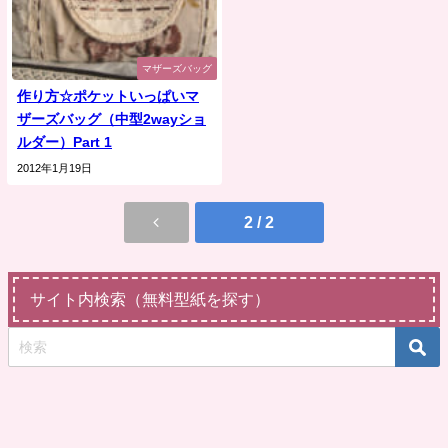
マザーズバッグ
作り方☆ポケットいっぱいマ
ザーズバッグ（中型2wayショ
ルダー）Part 1
2012年1月19日
2 / 2
サイト内検索（無料型紙を探す）