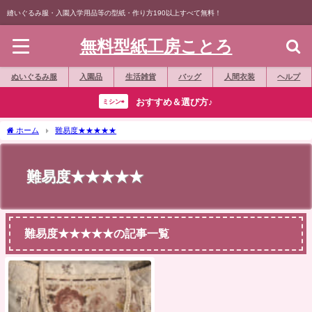
縫いぐるみ服・入園入学用品等の型紙・作り方190以上すべて無料！
無料型紙工房ことろ
ぬいぐるみ服
入園品
生活雑貨
バッグ
人間衣装
ヘルプ
おすすめ＆選び方♪
ミシン⇨
ホーム
難易度★★★★★
難易度★★★★★
難易度★★★★★の記事一覧