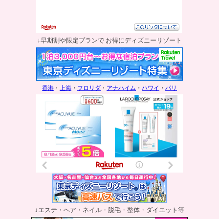
↓早期割や限定プランで お得にディズニーリゾート
香港
・
上海
・
フロリダ
・
アナハイム
・
ハワイ
・
パリ
↓エステ・ヘア・ネイル・脱毛・整体・ダイエット等