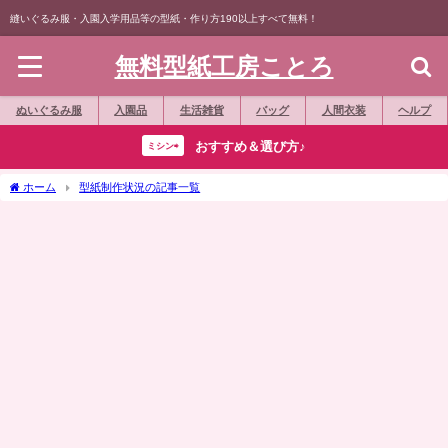
縫いぐるみ服・入園入学用品等の型紙・作り方190以上すべて無料！
無料型紙工房ことろ
ぬいぐるみ服
入園品
生活雑貨
バッグ
人間衣装
ヘルプ
おすすめ＆選び方♪
ミシン⇨
ホーム
型紙制作状況の記事一覧