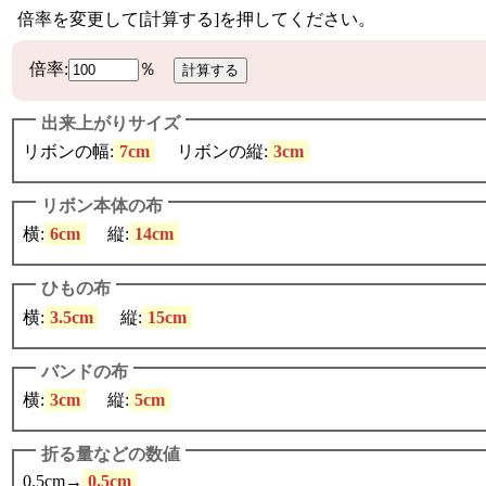
倍率を変更して[計算する]を押してください。
倍率:
％
出来上がりサイズ
リボンの幅:
7cm
リボンの縦:
3cm
リボン本体の布
横:
6cm
縦:
14cm
ひもの布
横:
3.5cm
縦:
15cm
バンドの布
横:
3cm
縦:
5cm
折る量などの数値
0.5cm→
0.5cm